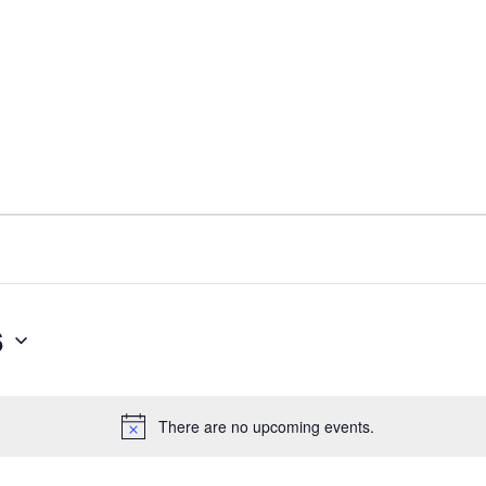
6
There are no upcoming events.
N
o
t