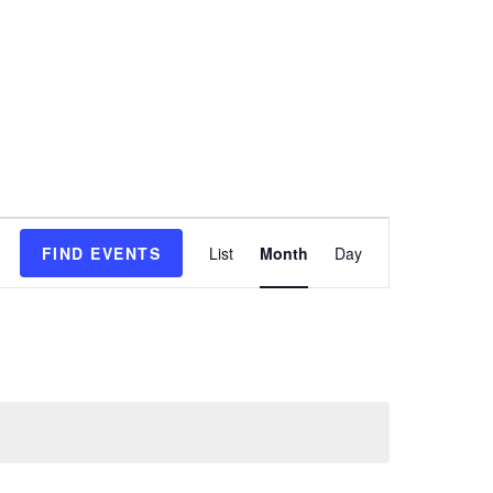
E
FIND EVENTS
List
Month
Day
v
e
n
t
V
i